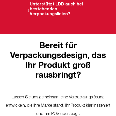
umfasst mehr als Gestaltung. Es
Unterstützt LDD auch bei
bestehenden
verbindet Konzept, Design,
Verpackungslinien?
Material- und Formatverständnis,
Ja. LDD entwickelt neue
Informationshierarchie, Bildwelt,
Verpackungssysteme und
Typografie, rechtliche
modernisiert bestehende Linien.
Bereit für
Pflichtangaben, Druckdaten und
Dabei achten wir darauf,
Verpackungsdesign, das
Produktionsanforderungen.
vorhandene Markenwerte zu
Ihr Produkt groß
erhalten, die Sichtbarkeit zu
steigern und das System für
rausbringt?
weitere Produkte und Varianten
nutzbar zu machen.
Lassen Sie uns gemeinsam eine Verpackungslösung
entwickeln, die Ihre Marke stärkt, Ihr Produkt klar inszeniert
und am POS überzeugt.