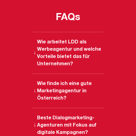
FAQs
Wie arbeitet LDD als
Werbeagentur und welche
Vorteile bietet das für
Unternehmen?
Besonders an LDD ist unser Fokus
auf messbare Wirkung – und der
Wie finde ich eine gute
Marketingagentur in
Blick über einzelne Kanäle hinaus.
Österreich?
Als Multichannelagentur denken
Eine gute Marketingagentur in
wir Customer Journeys
Österreich erkennen Sie daran,
Beste Dialogmarketing-
ganzheitlich und entwickeln
Agenturen mit Fokus auf
dass Strategie, Kreation und
Kampagnen mit einem klaren Ziel:
digitale Kampagnen?
Umsetzung nahtlos ineinander